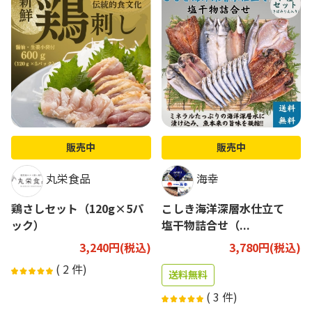
販売中
販売中
丸栄食品
海幸
鶏さしセット（120g×5パ
こしき海洋深層水仕立て
ック）
塩干物詰合せ（...
3,240円(税込)
3,780円(税込)
(
2
件)
送料無料
(
3
件)