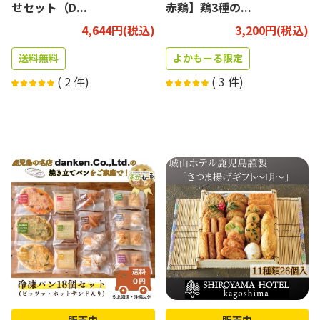
せセット（D...
赤鶏】鶏3種の...
4,644円(税込)
3,200円(税込)
送料無料
よかもーる限定
(
2
件)
(
3
件)