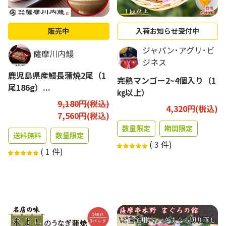
販売中
入荷お知らせ受付中
ジャパン･アグリ･ビ
薩摩川内鰻
ジネス
鹿児島県産鰻長蒲焼2尾（1
完熟マンゴー2~4個入り（1
尾186g）...
㎏以上）
9,180円(税込)
4,320円(税込)
7,560円(税込)
数量限定
期間限定
送料無料
数量限定
(
3
件)
(
1
件)