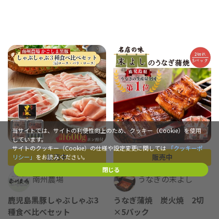
当サイトでは、サイトの利便性向上のため、クッキー（Cookie）を使用
しています。
サイトのクッキー（Cookie）の仕様や設定変更に関しては
「クッキーポ
販売中
販売中
リシー」
をお読みください。
閉じる
南州農場
うなぎの末よし
鹿児島黒豚しゃぶしゃぶ3
うなぎ蒲焼 炭火焼 2切
種食べ比べセット
×5パック