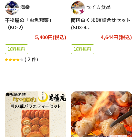
海幸
セイカ食品
干物屋の「お魚惣菜」
南国白くまDX詰合せセット
（KO-2）
(SDX-4...
5,400円(税込)
4,644円(税込)
送料無料
送料無料
(
2
件)