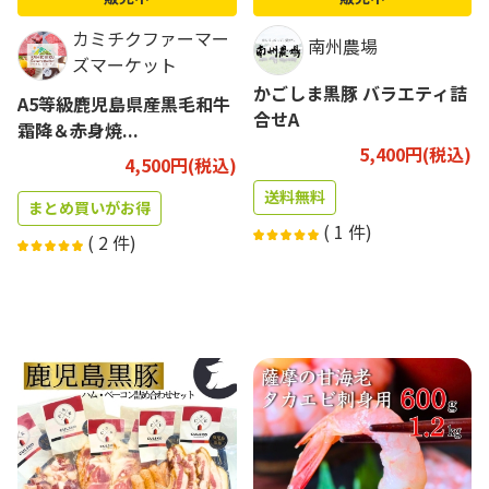
カミチクファーマー
南州農場
ズマーケット
かごしま黒豚 バラエティ詰
A5等級鹿児島県産黒毛和牛
合せA
霜降＆赤身焼...
5,400円(税込)
4,500円(税込)
送料無料
まとめ買いがお得
(
1
件)
(
2
件)