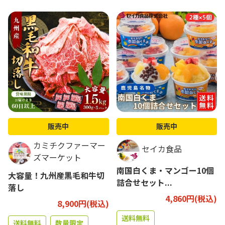
販売中
販売中
カミチクファーマー
セイカ食品
ズマーケット
南国白くま・マンゴー10個
大容量！九州産黒毛和牛切
詰合せセット...
落し
4,860円(税込)
8,900円(税込)
送料無料
送料無料
数量限定