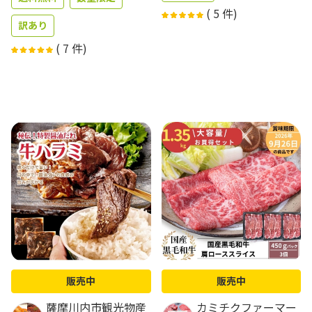
(
5
件)
訳あり
(
7
件)
販売中
販売中
薩摩川内市観光物産
カミチクファーマー