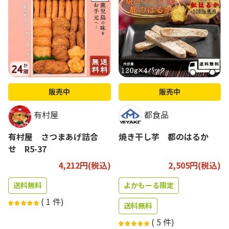
販売中
販売中
有村屋
都食品
有村屋 さつまあげ詰合
焼き干し芋 都のはるか
せ R5-37
4,212円(税込)
2,505円(税込)
送料無料
よかもーる限定
(
1
件)
送料無料
(
5
件)