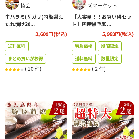
協会
ズマーケット
牛ハラミ(サガリ)特製醤油
【大容量！！お買い得セッ
たれ漬け30...
ト】国産黒毛和...
3,609円(税込)
5,983円(税込)
送料無料
特別価格
期間限定
まとめ買いがお得
送料無料
数量限定
(
10
件)
(
2
件)
訳あり