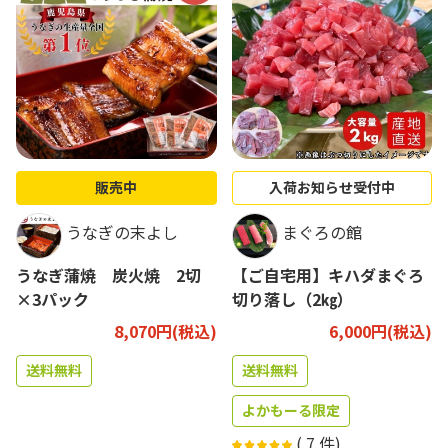
販売中
入荷お知らせ受付中
うなぎの末よし
まぐろの館
うなぎ蒲焼 炭火焼 2切
【ご自宅用】キハダまぐろ
×3パック
切り落し（2㎏）
8,070円(税込)
6,000円(税込)
送料無料
送料無料
よかもーる限定
(
7
件)