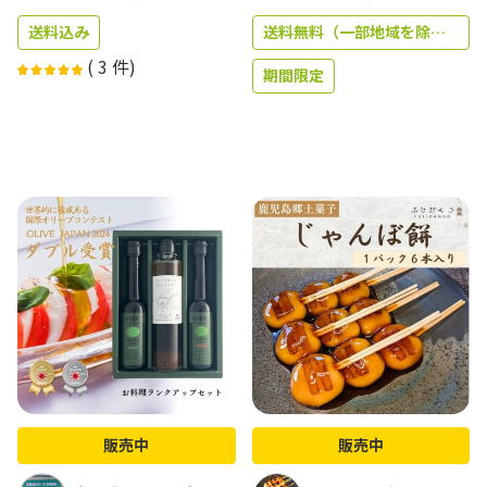
送料込み
送料無料（一部地域を除く）
(
3
件)
期間限定
よかもーる限定
販売中
販売中