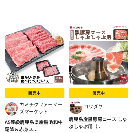
販売中
販売中
カミチクファーマー
コワダヤ
ズマーケット
鹿児島産黒豚肩ロース しゃ
A5等級鹿児島県産黒毛和牛
ぶしゃぶ用（...
霜降＆赤身ス...