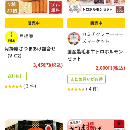
販売中
販売中
カミチクファーマー
月揚庵
ズマーケット
月揚庵さつまあげ詰合せ
国産黒毛和牛トロホルモン
（V-C2）
セット
3,456円(税込)
2,000円(税込)
送料無料
まとめ買いがお得
(
3
件)
(
4
件)