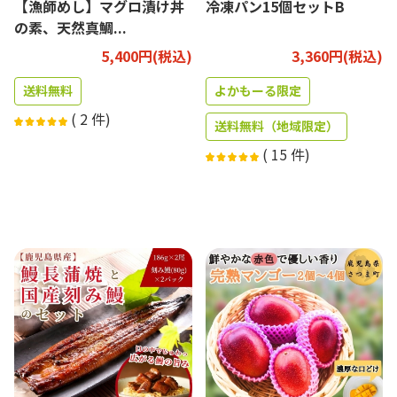
【漁師めし】マグロ漬け丼
冷凍パン15個セットB
の素、天然真鯛...
5,400円(税込)
3,360円(税込)
送料無料
よかもーる限定
(
2
件)
送料無料（地域限定）
(
15
件)