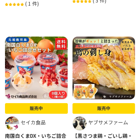
(
3
件)
(
1
件)
販売中
販売中
セイカ食品
ヤブサメファーム
南国白くまDX・いちご詰合
【黒さつま鶏・ごいし鶏・