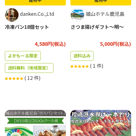
販売中
販売中
danken.Co.,Ltd
城山ホテル鹿児島
冷凍パン18個セット
さつま揚げギフト～明～
4,580円(税込)
5,000円(税込)
よかもーる限定
送料込み
(
1
件)
送料無料（地域限定）
(
12
件)