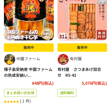
販売中
販売中
中園ファーム
有村屋
種子島安納産 中園ファーム
有村屋 さつまあげ詰合
の熟成安納い...
せ R5-43
648円(税込)
5,076円(税込)
まとめ買いがお得
送料無料
(
1
件)