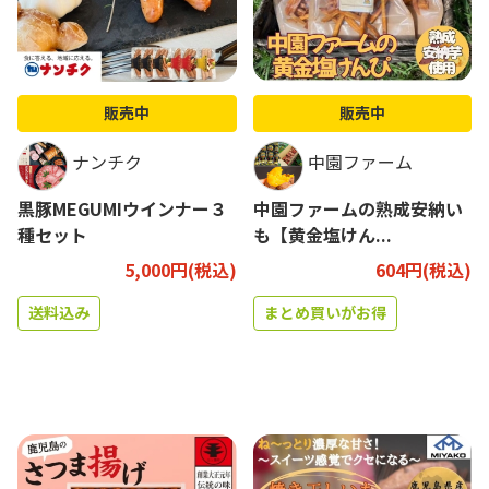
販売中
販売中
ナンチク
中園ファーム
黒豚MEGUMIウインナー３
中園ファームの熟成安納い
種セット
も【黄金塩けん...
5,000円(税込)
604円(税込)
送料込み
まとめ買いがお得