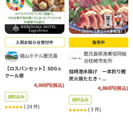
入荷お知らせ受付中
販売中
鹿児島県漁業協同組
城山ホテル鹿児島
合枕崎市支所
【ロスパンセット】SDGｓ
枕崎港水揚げ 一本釣り鰹
クール便
炭火焼たたき・...
4,000円(税込)
4,860円(税込)
送料込み
送料込み
(
24
件)
(
3
件)