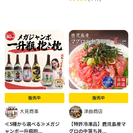
販売中
販売中
大見商事
津曲商店
≪5種から選べる≫メガジ
【特許冷凍品】鹿児島産マ
ャンボ一升瓶抱...
グロの中落ち丼...