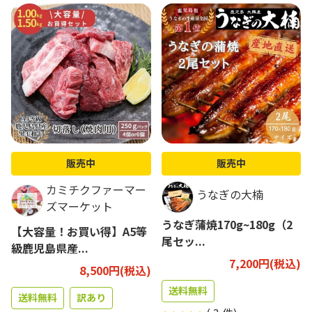
販売中
販売中
カミチクファーマー
うなぎの大楠
ズマーケット
うなぎ蒲焼170g~180g（2
【大容量！お買い得】A5等
尾セッ...
級鹿児島県産...
7,200円(税込)
8,500円(税込)
送料無料
送料無料
訳あり