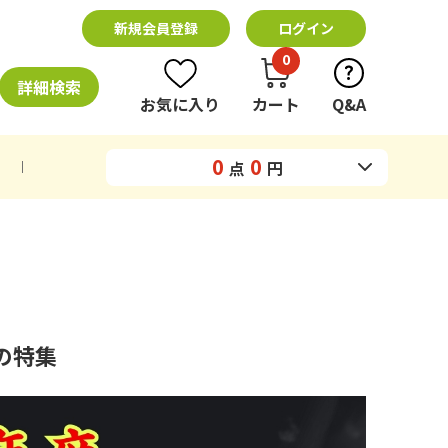
新規会員登録
ログイン
0
詳細検索
お気に入り
カート
Q&A
0
0
点
円
の特集