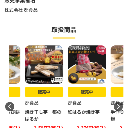
販売事業者名
株式会社 都食品
取扱商品
売中
販売中
販売中
販
都食品
都食品
都食品
 わらび餅
焼き干し芋 都の
紅はるか焼き芋
手作り用
はるか
粉
99円(税込)
2,505円(税込)
2,376円(税込)
2,3