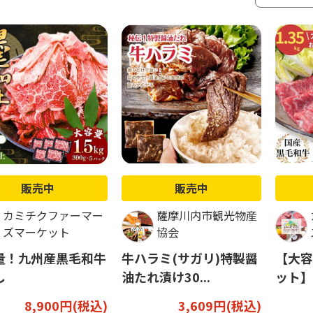
販売中
販売中
カミチクファーマー
薩摩川内市観光物産
ズマーケット
協会
量！九州産黒毛和牛
牛ハラミ(サガリ)特製醤
【大容
し
油たれ漬け30...
ット】
8,900円(税込)
3,609円(税込)