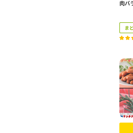
肉バラ
ま