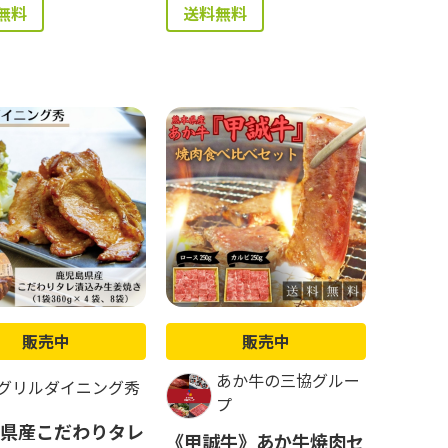
無料
送料無料
販売中
販売中
あか牛の三協グルー
グリルダイニング秀
プ
県産こだわりタレ
《甲誠牛》あか牛焼肉セ