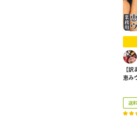
【訳
恵み
送