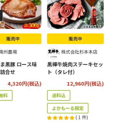
販売中
販売中
南州農場
株式会社杉本本店
ま黒豚 ロース味
黒樺牛焼肉ステーキセッ
詰合せ
ト（タレ付）
4,320円(税込)
12,960円(税込)
無料
送料込
よかもーる限定
(
1
件)