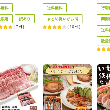
料無料
送料無料
特別
量限定
訳あり
まとめ買いがお得
期間
(
7
件)
(
10
件)
送料
数量