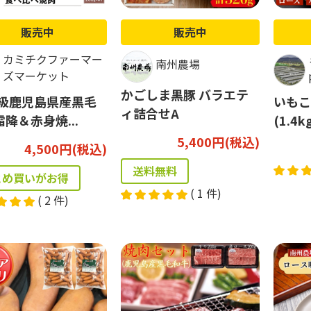
販売中
販売中
カミチクファーマー
南州農場
ズマーケット
かごしま黒豚 バラエテ
等級鹿児島県産黒毛
いもこ
ィ詰合せA
降＆赤身焼...
(1.4k
5,400円(税込)
4,500円(税込)
送料無料
とめ買いがお得
(
1
件)
(
2
件)