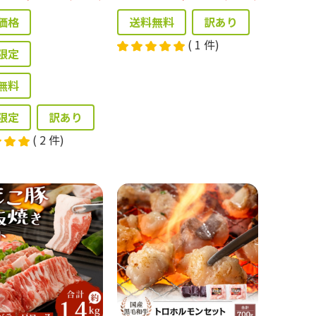
価格
送料無料
訳あり
(
1
件)
限定
無料
限定
訳あり
(
2
件)