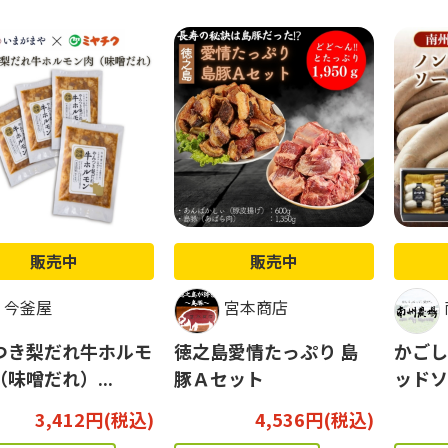
販売中
販売中
今釜屋
宮本商店
つき梨だれ牛ホルモ
徳之島愛情たっぷり 島
かごし
味噌だれ）...
豚Ａセット
ッドソ
3,412円(税込)
4,536円(税込)