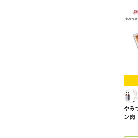
やみ
ン肉（