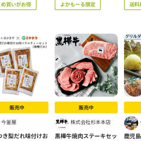
とめ買いがお得
よかもーる限定
送料
販売中
販売中
今釜屋
株式会社杉本本店
つき梨だれ味付けお
黒樺牛焼肉ステーキセッ
鹿児島