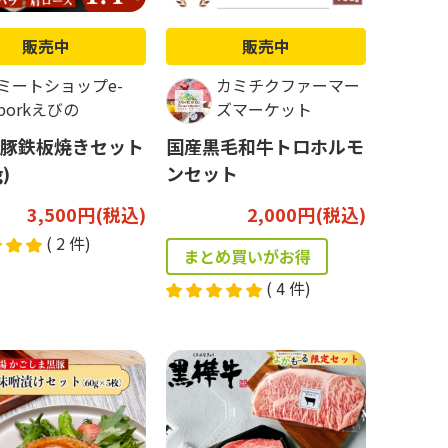
販売中
販売中
ミートショップe-
カミチクファーマー
porkえびの
ズマーケット
豚鉄板焼きセット
国産黒毛和牛トロホルモ
g)
ンセット
3,500円(税込)
2,000円(税込)
(
2
件)
まとめ買いがお得
(
4
件)