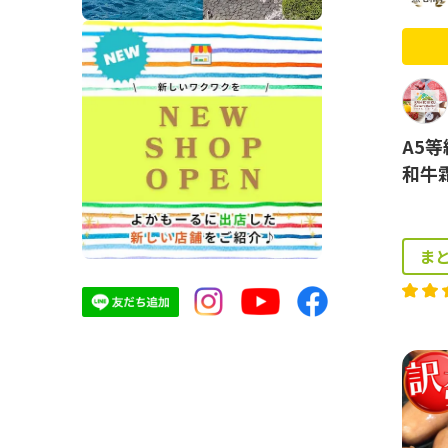
A5
和牛霜
ま