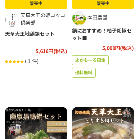
販売中
販売中
天草大王の姫コッコ
本田農園
倶楽部
鍋におすすめ！柚子胡椒セ
天草大王地鶏鍋セット
ット■
5,000円(税込)
5,616円(税込)
よかもーる限定
(
1
件)
送料無料