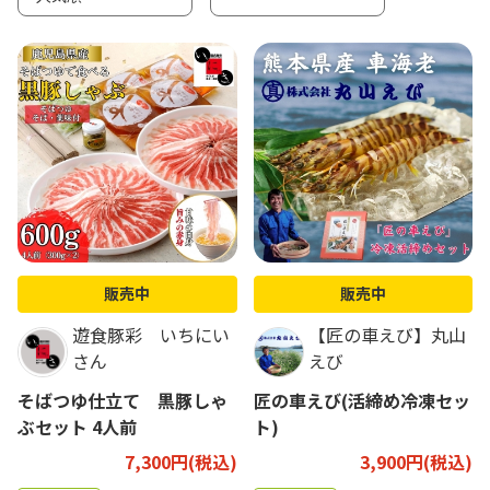
販売中
販売中
遊食豚彩 いちにい
【匠の車えび】丸山
さん
えび
そばつゆ仕立て 黒豚しゃ
匠の車えび(活締め冷凍セッ
ぶセット 4人前
ト)
7,300円(税込)
3,900円(税込)