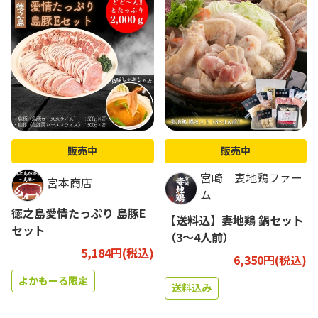
販売中
販売中
宮崎 妻地鶏ファー
宮本商店
ム
徳之島愛情たっぷり 島豚E
【送料込】妻地鶏 鍋セット
セット
（3～4人前）
5,184円(税込)
6,350円(税込)
よかもーる限定
送料込み