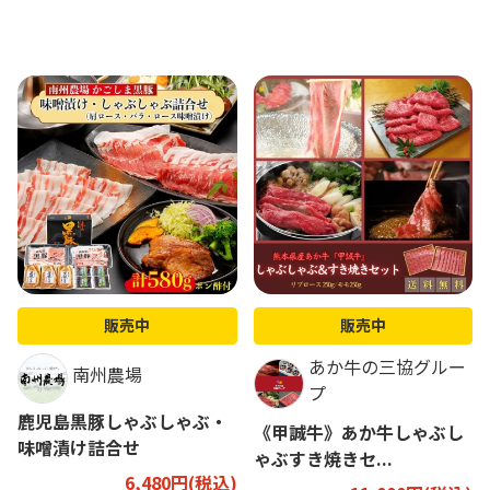
販売中
販売中
あか牛の三協グルー
南州農場
プ
鹿児島黒豚しゃぶしゃぶ・
《甲誠牛》あか牛しゃぶし
味噌漬け詰合せ
ゃぶすき焼きセ...
6,480円(税込)