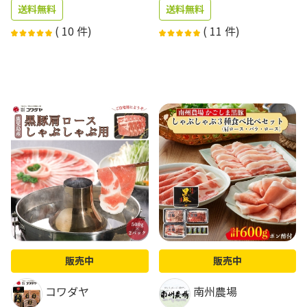
送料無料
送料無料
(
10
件)
(
11
件)
販売中
販売中
コワダヤ
南州農場