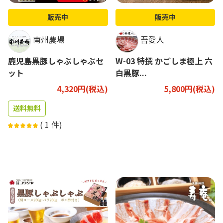
販売中
販売中
南州農場
吾愛人
鹿児島黒豚しゃぶしゃぶセ
W-03 特撰 かごしま極上 六
ット
白黒豚...
4,320円(税込)
5,800円(税込)
送料無料
(
1
件)