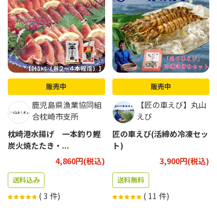
販売中
販売中
鹿児島県漁業協同組
【匠の車えび】丸山
合枕崎市支所
えび
枕崎港水揚げ 一本釣り鰹
匠の車えび(活締め冷凍セッ
炭火焼たたき・...
ト)
4,860円(税込)
3,900円(税込)
送料込み
送料無料
(
3
件)
(
11
件)