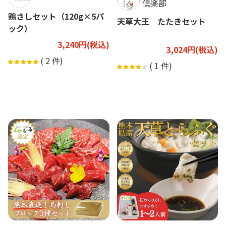
倶楽部
鶏さしセット（120g×5パ
天草大王 たたきセット
ック）
3,240円(税込)
3,024円(税込)
(
2
件)
(
1
件)