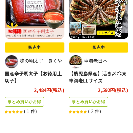
販売中
販売中
味の明太子 きくや
車海老日本
国産辛子明太子【お徳用上
【鹿児島県産】活き〆冷凍
切子】
車海老LLサイズ
2,484円(税込)
2,592円(税込)
まとめ買いがお得
まとめ買いがお得
(
1
件)
(
2
件)