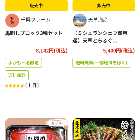
販売中
販売中
千興ファーム
天草海産
馬刺しブロック3種セット
【ミシュランシェフ御用
達】天草とらふぐ...
8,142円(税込)
5,400円(税込)
よかもーる限定
送料無料(一部地域を除く)
送料無料
(
1
件)