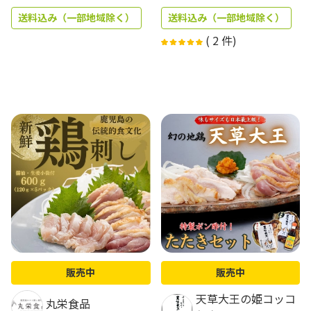
送料込み（一部地域除く）
送料込み（一部地域除く）
(
2
件)
販売中
販売中
天草大王の姫コッコ
丸栄食品