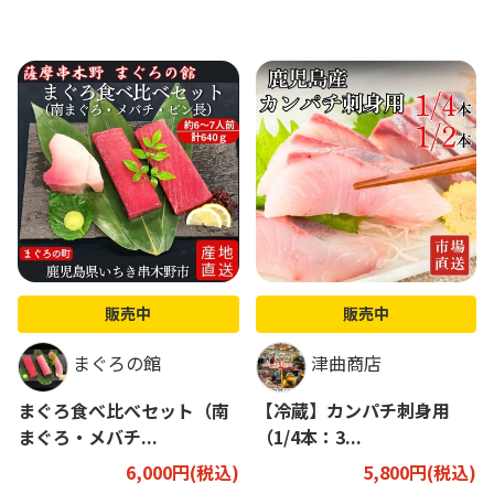
販売中
販売中
まぐろの館
津曲商店
まぐろ食べ比べセット（南
【冷蔵】カンパチ刺身用
まぐろ・メバチ...
（1/4本：3...
6,000円(税込)
5,800円(税込)