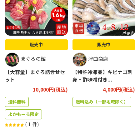
販売中
販売中
まぐろの館
津曲商店
【大容量】まぐろ詰合せセ
【特許冷凍品】キビナゴ刺
ット
身・酢味噌付き...
10,000円(税込)
4,000円(税込)
送料無料
送料込み（一部地域除く）
よかもーる限定
(
1
件)