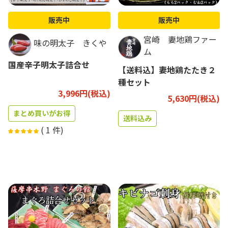
販売中
販売中
宮崎 妻地鶏ファー
味の明太子 きくや
ム
国産辛子明太子詰合せ
【送料込】妻地鶏たたき２
種セット
3,996円(税込)
5,630円(税込)
まとめ買いがお得
送料込み
(
1
件)