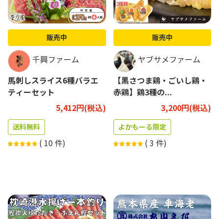
販売中
販売中
千興ファーム
ヤブサメファーム
馬刺しスライス6種バラエ
【黒さつま鶏・ごいし鶏・
ティーセット
赤鶏】鶏3種の...
5,412円(税込)
3,200円(税込)
送料無料
よかもーる限定
(
10
件)
(
3
件)