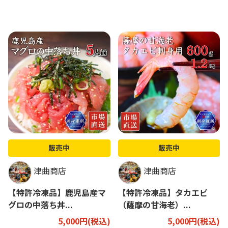
販売中
販売中
津曲商店
津曲商店
【特許冷凍品】鹿児島産マ
【特許冷凍品】タカエビ
グロの中落ち丼...
（薩摩の甘海老）...
5,000円(税込)
5,000円(税込)