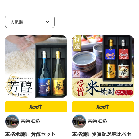
販売中
販売中
常楽酒造
常楽酒造
本格米焼酎 芳醇セット
本格焼酎受賞記念味比べセ