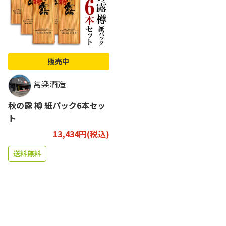
販売中
常楽酒造
秋の露 樽 紙パック6本セッ
ト
13,434円(税込)
送料無料