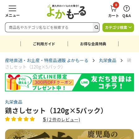
0
メニュー
カート
Q&A
カテゴリ検索
ご利用ガイド
お得な会員特典
産地直送・お土産・特産品通販 よかもーる
丸栄食品
鶏
さしセット（120g×5パック）
丸栄食品
鶏さしセット（120g×5パック）
5
(
2
件のレビュー)