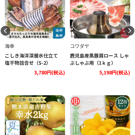
海幸
コワダヤ
こしき海洋深層水仕立て
鹿児島産黒豚肩ロース しゃ
塩干物詰合せ（S-2）
ぶしゃぶ用（1ｋｇ）
3,780円(税込)
5,198円(税込)