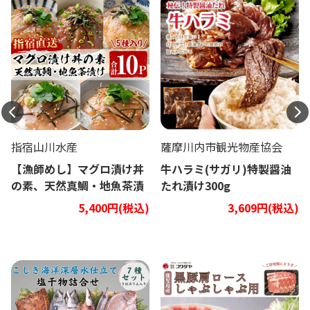
指宿山川水産
薩摩川内市観光物産協会
【漁師めし】マグロ漬け丼
牛ハラミ(サガリ)特製醤油
の素、天然真鯛・地魚茶漬
たれ漬け300g
け5種類10Pセット
5,400円(税込)
3,609円(税込)