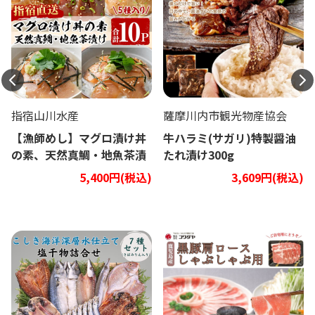
指宿山川水産
薩摩川内市観光物産協会
【漁師めし】マグロ漬け丼
牛ハラミ(サガリ)特製醤油
の素、天然真鯛・地魚茶漬
たれ漬け300g
け5種類10Pセット
5,400円(税込)
3,609円(税込)