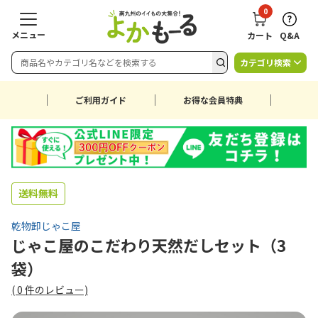
0
メニュー
カート
Q&A
カテゴリ検索
ご利用ガイド
お得な会員特典
送料無料
乾物卸じゃこ屋
じゃこ屋のこだわり天然だしセット（3
袋）
(
0
件のレビュー)