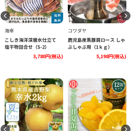
海幸
コワダヤ
こしき海洋深層水仕立て
鹿児島産黒豚肩ロース しゃ
塩干物詰合せ（S-2）
ぶしゃぶ用（1ｋｇ）
3,780円(税込)
5,198円(税込)