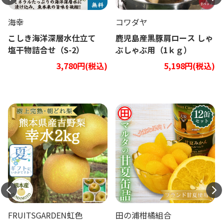
海幸
コワダヤ
こしき海洋深層水仕立て
鹿児島産黒豚肩ロース しゃ
塩干物詰合せ（S-2）
ぶしゃぶ用（1ｋｇ）
3,780円(税込)
5,198円(税込)
FRUITSGARDEN虹色
田の浦柑橘組合