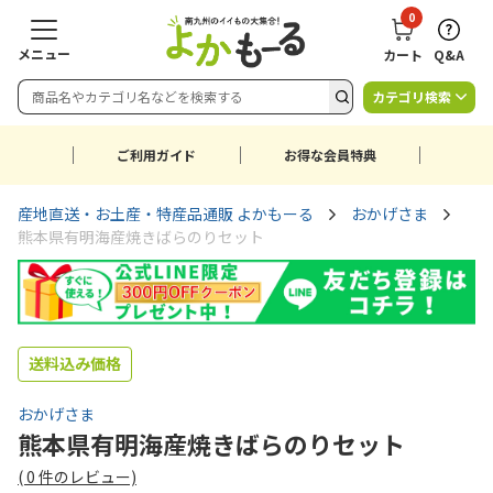
0
メニュー
カート
Q&A
カテゴリ検索
ご利用ガイド
お得な会員特典
産地直送・お土産・特産品通販 よかもーる
おかげさま
熊本県有明海産焼きばらのりセット
送料込み価格
おかげさま
熊本県有明海産焼きばらのりセット
(
0
件のレビュー)