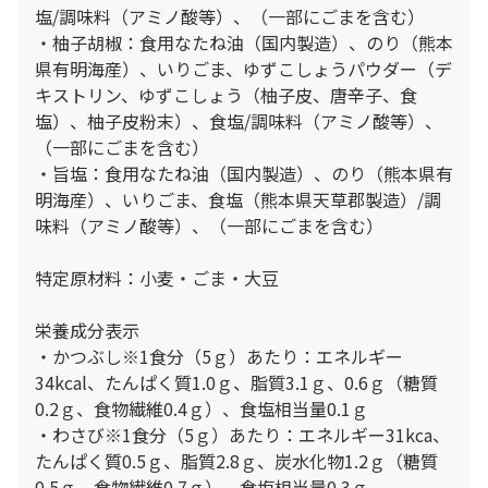
塩/調味料（アミノ酸等）、（一部にごまを含む）
・柚子胡椒：食用なたね油（国内製造）、のり（熊本
県有明海産）、いりごま、ゆずこしょうパウダー（デ
キストリン、ゆずこしょう（柚子皮、唐辛子、食
塩）、柚子皮粉末）、食塩/調味料（アミノ酸等）、
（一部にごまを含む）
・旨塩：食用なたね油（国内製造）、のり（熊本県有
明海産）、いりごま、食塩（熊本県天草郡製造）/調
味料（アミノ酸等）、（一部にごまを含む）
特定原材料：小麦・ごま・大豆
栄養成分表示
・かつぶし※1食分（5ｇ）あたり：エネルギー
34kcal、たんぱく質1.0ｇ、脂質3.1ｇ、0.6ｇ（糖質
0.2ｇ、食物繊維0.4ｇ）、食塩相当量0.1ｇ
・わさび※1食分（5ｇ）あたり：エネルギー31kca、
たんぱく質0.5ｇ、脂質2.8ｇ、炭水化物1.2ｇ（糖質
0.5ｇ、食物繊維0.7ｇ）、食塩相当量0.3ｇ