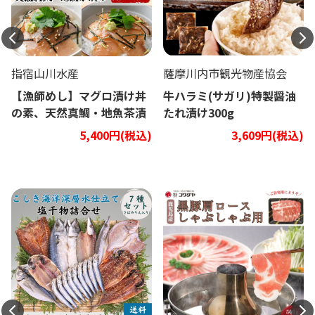
指宿山川水産
薩摩川内市観光物産協会
【漁師めし】マグロ漬け丼
牛ハラミ(サガリ)特製醤油
の素、天然真鯛・地魚茶漬
たれ漬け300g
け5種類10Pセット
5,400円(税込)
3,609円(税込)