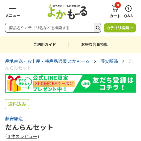
0
メニュー
カート
Q&A
カテゴリ検索
ご利用ガイド
お得な会員特典
産地直送・お土産・特産品通販 よかもーる
藤安醸造
だ
んらんセット
送料込み
藤安醸造
だんらんセット
(
0
件のレビュー)