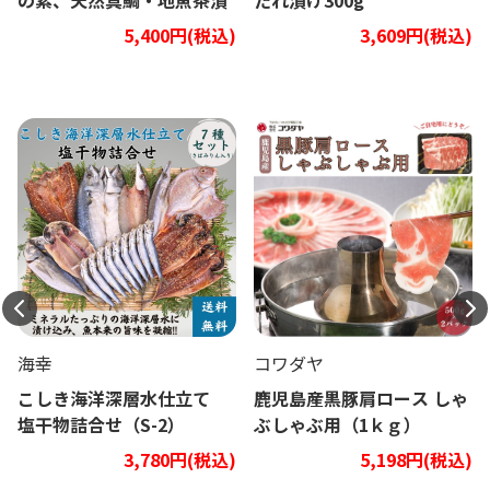
の素、天然真鯛・地魚茶漬
たれ漬け300g
け5種類10Pセット
5,400円(税込)
3,609円(税込)
海幸
コワダヤ
こしき海洋深層水仕立て
鹿児島産黒豚肩ロース しゃ
塩干物詰合せ（S-2）
ぶしゃぶ用（1ｋｇ）
3,780円(税込)
5,198円(税込)