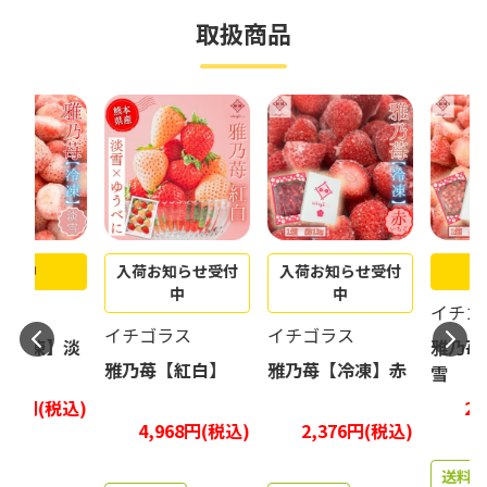
取扱商品
売中
入荷お知らせ受付
入荷お知らせ受付
販
中
中
ス
イチゴラ
イチゴラス
イチゴラス
冷凍】淡
雅乃苺【
雅乃苺【紅白】
雅乃苺【冷凍】赤
雪
40円(税込)
2,9
4,968円(税込)
2,376円(税込)
送料無料