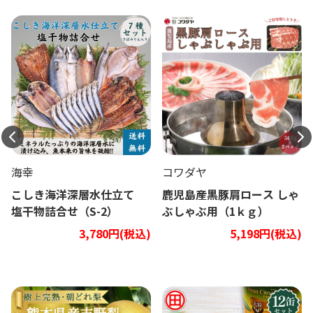
海幸
コワダヤ
こしき海洋深層水仕立て
鹿児島産黒豚肩ロース しゃ
塩干物詰合せ（S-2）
ぶしゃぶ用（1ｋｇ）
3,780円(税込)
5,198円(税込)