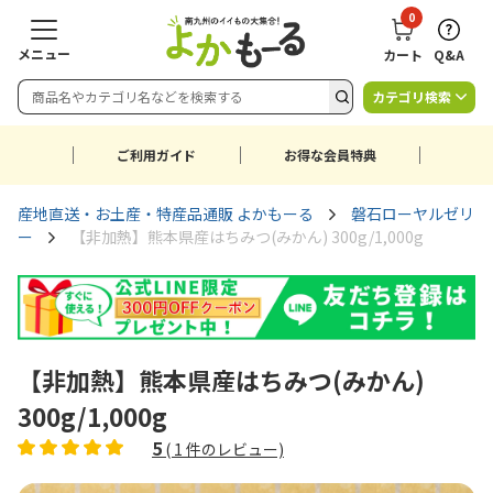
0
メニュー
カート
Q&A
カテゴリ検索
ご利用ガイド
お得な会員特典
産地直送・お土産・特産品通販 よかもーる
磐石ローヤルゼリ
ー
【非加熱】熊本県産はちみつ(みかん) 300g/1,000g
【非加熱】熊本県産はちみつ(みかん)
300g/1,000g
5
(
1
件のレビュー)