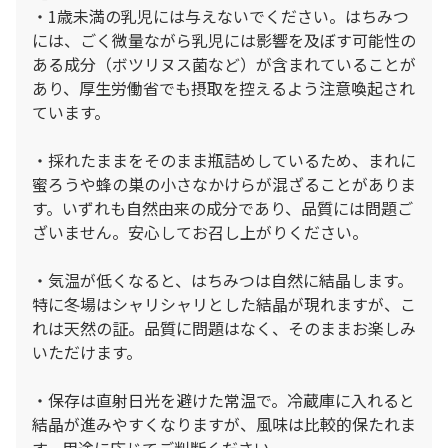
・1歳未満の乳児には与えないでください。はちみつ
には、ごく微量ながら乳児には影響を及ぼす可能性の
ある成分（ボツリヌス菌など）が含まれていることが
あり、厚生労働省でも摂取を控えるよう注意喚起され
ています。
・採れたままをそのまま瓶詰めしているため、まれに
蜜ろうや蜂の巣の小さなかけらが混ざることがありま
す。いずれも自然由来の成分であり、品質には問題ご
ざいません。安心してお召し上がりください。
・気温が低くなると、はちみつは自然に結晶します。
特に冬場はシャリシャリとした結晶が現れますが、こ
れは天然の証。品質に問題はなく、そのままお楽しみ
いただけます。
・保存は直射日光を避けた常温で。冷蔵庫に入れると
結晶が進みやすくなりますが、風味は比較的保たれま
す。用途に応じてご判断ください。