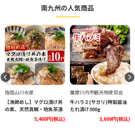
南九州の人気商品
指宿山川水産
薩摩川内市観光物産協会
【漁師めし】マグロ漬け丼
牛ハラミ(サガリ)特製醤油
の素、天然真鯛・地魚茶漬
たれ漬け300g
け5種類10Pセット
5,400円(税込)
3,609円(税込)