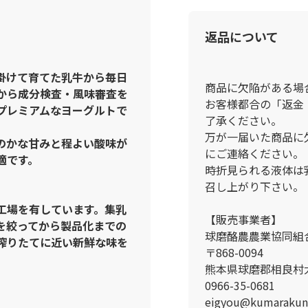
返品について
掛けて育てた乳牛から毎日
商品に欠陥がある場
から成分検査・風味審査を
お客様都合の「返金
プレミアムなヨーグルトで
了承ください。
万が一届いた商品に
のかな甘みと程よい酸味が
にご連絡ください。
適です。
時折見られる液体は
召し上がり下さい。
工場を有しています。集乳
【販売事業者】
を絞ってから製品化までの
球磨酪農農業協同組
搾りたてに近い新鮮な味を
〒868-0094
熊本県球磨郡相良村大
0966-35-0681
eigyou@kumarakun