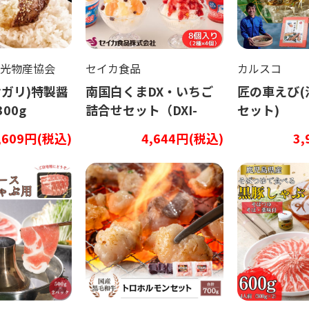
光物産協会
セイカ食品
カルスコ
サガリ)特製醤
南国白くまDX・いちご
匠の車えび(
00g
詰合せセット（DXI-
セット)
43）
,609円(税込)
4,644円(税込)
3