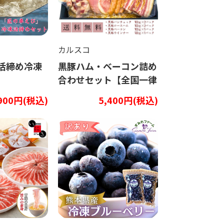
カルスコ
活締め冷凍
黒豚ハム・ベーコン詰め
合わせセット【全国⼀律
送料込】
,900円(税込)
5,400円(税込)