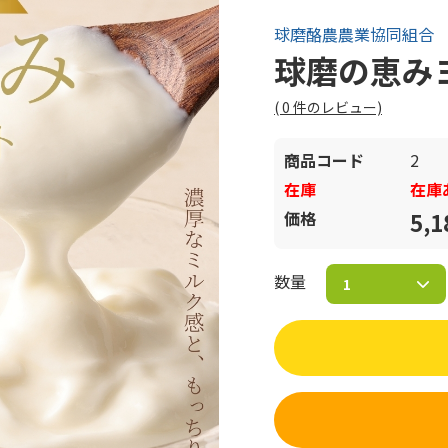
球磨酪農農業協同組合
球磨の恵み
(
0
件のレビュー)
商品コード
2
在庫
在庫
価格
5,
数量