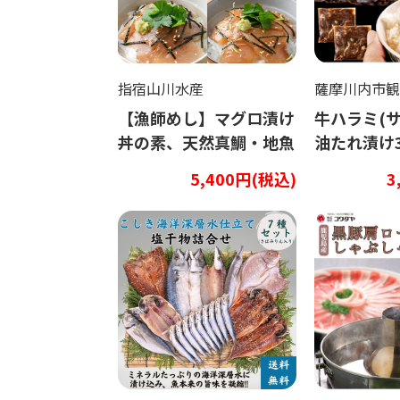
指宿山川水産
薩摩川内市観
【漁師めし】マグロ漬け
牛ハラミ(
丼の素、天然真鯛・地魚
油たれ漬け3
茶漬け5種類10Pセット
5,400円(税込)
3