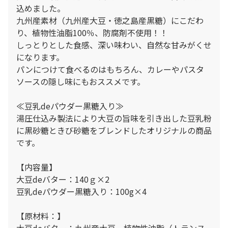
込めました。
九州産素材（九州産大豆・徳之島産黒糖）にこだわ
り、植物性油脂100％、防腐剤不使用！！
しっとりとした食感、深い味わい、自然な甘みがくせ
になります。
パンにつけて食べるのはもちろん、カレーやパスタ
ソースの隠し味にもおススメです。
≪豆乳deパウダー黒糖入り≫
湯圧仕込み製法により大豆の旨味を引き出した豆乳粉
に黒砂糖ときび砂糖をブレンドしたオリジナルの商品
です。
【内容量】
大豆deバター：140ｇ×2
豆乳deパウダー黒糖入り：100g×4
【原材料：】
大豆deバター：九州産大豆、植物性油脂（トランス