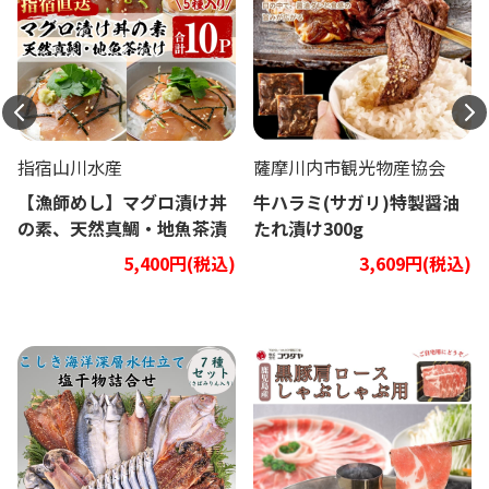
指宿山川水産
薩摩川内市観光物産協会
【漁師めし】マグロ漬け丼
牛ハラミ(サガリ)特製醤油
の素、天然真鯛・地魚茶漬
たれ漬け300g
け5種類10Pセット
5,400円(税込)
3,609円(税込)