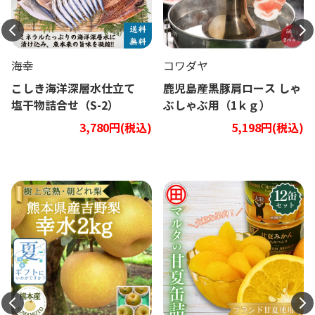
海幸
コワダヤ
こしき海洋深層水仕立て
鹿児島産黒豚肩ロース しゃ
塩干物詰合せ（S-2）
ぶしゃぶ用（1ｋｇ）
3,780円(税込)
5,198円(税込)