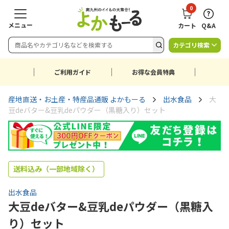
0
メニュー
カート
Q&A
カテゴリ検索
ご利用ガイド
お得な会員特典
産地直送・お土産・特産品通販 よかもーる
出水食品
大
豆deバター&豆乳deパウダー（黒糖入り）セット
送料込み（一部地域除く）
出水食品
大豆deバター&豆乳deパウダー（黒糖入
り）セット