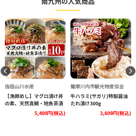
南九州の人気商品
指宿山川水産
薩摩川内市観光物産協会
【漁師めし】マグロ漬け丼
牛ハラミ(サガリ)特製醤油
の素、天然真鯛・地魚茶漬
たれ漬け300g
け5種類10Pセット
5,400円(税込)
3,609円(税込)