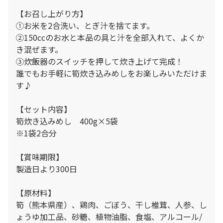
【お召し上がり方】
①お米を2合洗い、とぎ汁を捨てます。
②150ccのお水と本品の具と汁を全部入れて、よくか
き混ぜます。
③炊飯器のスイッチを押して炊き上げて完成！
誰でもお手軽に筍炊き込みめしをお楽しみいただけま
す♪
【セット内容】
筍炊き込みめし 400g×5袋
※1袋2合分
【賞味期限】
製造日より300日
【原材料】
筍（熊本県産）、鶏肉、ごぼう、干し椎茸、人参、し
ょうゆ加工品、砂糖、植物油脂、食塩、アルコール/