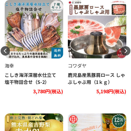
海幸
コワダヤ
こしき海洋深層水仕立て
鹿児島産黒豚肩ロース しゃ
塩干物詰合せ（S-2）
ぶしゃぶ用（1ｋｇ）
3,780円(税込)
5,198円(税込)