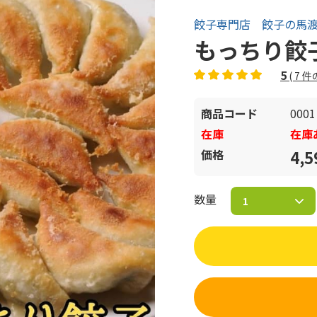
餃子専門店 餃子の馬
もっちり餃
5
(
7
件
商品コード
0001
在庫
在庫
価格
4,
数量