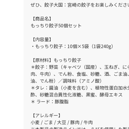
ぜひ、餃子大国：宮崎の餃子をお楽しみくださ
【商品名】
もっちり餃子50個セット
【内容量】
・もっちり餃子：10個×5袋（1袋240g）
【原材料】もっちり餃子
＊餃子：野菜（キャベツ（国産）、玉ねぎ、に
肉、牛肉）、でん粉、食塩、砂糖、酒、ごま油
油、でん粉）／調味料（アミノ酸）
＊タレ：醤油（小麦を含む）、植物性蛋白加水
酢、砂糖混合異性化液糖、黒蜜、酵母エキス
＊ ラード：豚腹脂
【アレルギー】
小麦 / ごま / 大豆 / 豚肉 / 牛肉
※本製品の製造ラインでは、えびを使用した製