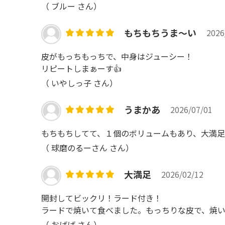
（
ブルー
さん）
もちもちうま～い
2026
皮がもっちもっちで、中身はジューシー！
リピートしまぁーす👍
（
いやしっ子
さん）
うまかあ
2026/07/01
もちもちしてて、１個のボリュームもあり、大満
（
球磨のるーさん
さん）
大満足
2026/02/12
開封してビックリ！ラード付き！
ラードで焼いて食べました。もっちりな皮で、焼
（
おばば
さん）