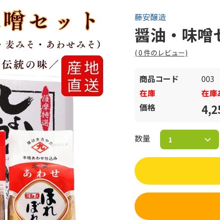
藤安醸造
醤油・味噌
(
0
件のレビュー)
商品コード
003
在庫
在庫
価格
4,
数量