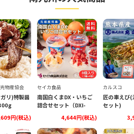
光物産協会
セイカ食品
カルスコ
サガリ)特製醤
南国白くまDX・いちご
匠の車えび(
00g
詰合せセット（DXI-
セット)
43）
,609円(税込)
4,644円(税込)
3