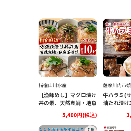
指宿山川水産
薩摩川内市観
【漁師めし】マグロ漬け
牛ハラミ(
丼の素、天然真鯛・地魚
油たれ漬け3
茶漬け5種類10Pセット
5,400円(税込)
3